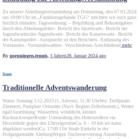
Zu unserer Abteilungsversammlung am Donnerstag, den 07.03.2024
um 19:00 Uhr im „Funktionsgebäude TGG“ möchten wir euch ganz
herzlich einladen. Tagesordnung: – Begrüßung und Bekanntgaben
durch den Abteilungsleiter– Bericht des Sportwarts– Bericht der
Jugendwartin/des Jugendwarts– Bericht des Kassenwarts– Bericht
der Kassenprüfer– Aussprache zu den Berichten– Entlastung des
Vorstandes– Vorstandswahlen– Verschiedenes Anschließend
mehr
By
goenningen.tennis
,
3 Jahren
28. Januar 2024
ago
Tennis
Traditionelle Adventswanderung
Wann: Sonntag 3.12.2023 (1. Advent), 11:30 UhrWo: Treffpunkt
Zimmern, Parkplatz Ortsmitte (Navi: Beginn Zellerhornstr.), Wetter
egal!Ausrüstung: Wasserfest, winddicht, kleines
RucksackvesperRoute: Umrundung des Hohenzollern via
Hexenlinde gegen den UhrzeigersinnCa. 8 – 10 km (es kann
abgekürzt werden)Ca. 17:00 Uhr finale Einkehr in der
Hofgutgaststätte AlteburgWegen Tischreservierung Anmeldung