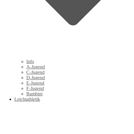
Info
A-Jugend
C-Jugend
D-Jugend
E-Jugend
F-Jugend
Bambini
Leichtathletik