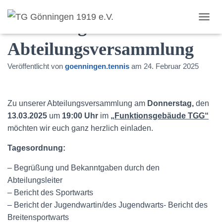
Einladung zur
T
O
Abteilungsversammlung
G
G
L
Veröffentlicht von
goenningen.tennis
am
24. Februar 2025
E
N
A
V
Zu unserer Abteilungsversammlung am
Donnerstag,
den
I
13.03.2025
um
19:00 Uhr
im
„Funktionsgebäude TGG“
G
möchten wir euch ganz herzlich einladen.
A
T
I
Tagesordnung:
O
N
– Begrüßung und Bekanntgaben durch den
Abteilungsleiter
– Bericht des Sportwarts
– Bericht der Jugendwartin/des Jugendwarts- Bericht des
Breitensportwarts