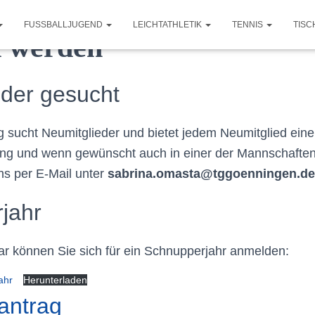
FUSSBALLJUGEND
LEICHTATHLETIK
TENNIS
TISC
d werden
eder gesucht
g sucht Neumitglieder und bietet jedem Neumitglied eine
lung und wenn gewünscht auch in einer der Mannschaften
ns per E-Mail unter
sabrina.omasta@tggoenningen.de
jahr
r können Sie sich für ein Schnupperjahr anmelden:
ahr
Herunterladen
antrag