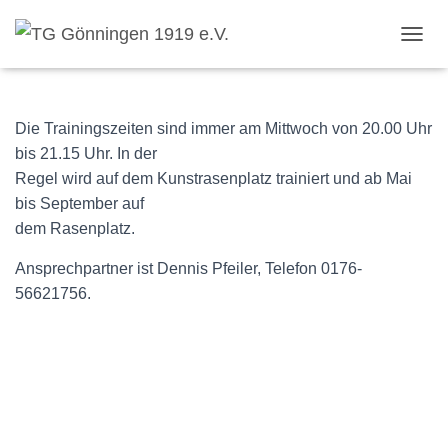
Alte Herren
T
O
G
G
L
Die Trainingszeiten sind immer am Mittwoch von 20.00 Uhr
E
bis 21.15 Uhr. In der
N
Regel wird auf dem Kunstrasenplatz trainiert und ab Mai
A
V
bis September auf
I
dem Rasenplatz.
G
A
Ansprechpartner ist Dennis Pfeiler, Telefon 0176-
T
56621756.
I
O
N