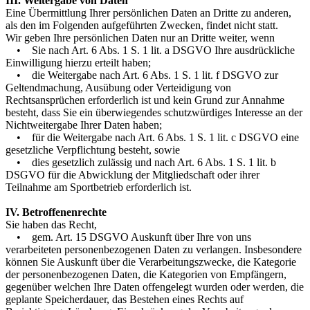
III. Weitergabe von Daten
Eine Übermittlung Ihrer persönlichen Daten an Dritte zu anderen,
als den im Folgenden aufgeführten Zwecken, findet nicht statt.
Wir geben Ihre persönlichen Daten nur an Dritte weiter, wenn
• Sie nach Art. 6 Abs. 1 S. 1 lit. a DSGVO Ihre ausdrückliche
Einwilligung hierzu erteilt haben;
• die Weitergabe nach Art. 6 Abs. 1 S. 1 lit. f DSGVO zur
Geltendmachung, Ausübung oder Verteidigung von
Rechtsansprüchen erforderlich ist und kein Grund zur Annahme
besteht, dass Sie ein überwiegendes schutzwürdiges Interesse an der
Nichtweitergabe Ihrer Daten haben;
• für die Weitergabe nach Art. 6 Abs. 1 S. 1 lit. c DSGVO eine
gesetzliche Verpflichtung besteht, sowie
• dies gesetzlich zulässig und nach Art. 6 Abs. 1 S. 1 lit. b
DSGVO für die Abwicklung der Mitgliedschaft oder ihrer
Teilnahme am Sportbetrieb erforderlich ist.
IV. Betroffenenrechte
Sie haben das Recht,
• gem. Art. 15 DSGVO Auskunft über Ihre von uns
verarbeiteten personenbezogenen Daten zu verlangen. Insbesondere
können Sie Auskunft über die Verarbeitungszwecke, die Kategorie
der personenbezogenen Daten, die Kategorien von Empfängern,
gegenüber welchen Ihre Daten offengelegt wurden oder werden, die
geplante Speicherdauer, das Bestehen eines Rechts auf