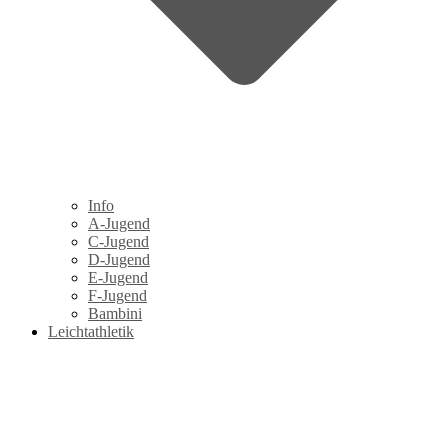
Info
A-Jugend
C-Jugend
D-Jugend
E-Jugend
F-Jugend
Bambini
Leichtathletik