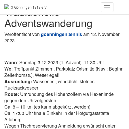
Traditionelle
Toggle
Navigation
Adventswanderung
Veröffentlicht von
goenningen.tennis
am
12. November
2023
Wann
: Sonntag 3.12.2023 (1. Advent), 11:30 Uhr
Wo
: Treffpunkt Zimmern, Parkplatz Ortsmitte (Navi: Beginn
Zellerhornstr.), Wetter egal!
Ausrüstung:
Wasserfest, winddicht, kleines
Rucksackvesper
Route:
Umrundung des Hohenzollern via Hexenlinde
gegen den Uhrzeigersinn
Ca. 8 – 10 km (es kann abgekürzt werden)
Ca. 17:00 Uhr finale Einkehr in der Hofgutgaststätte
Alteburg
Wegen Tischreservierung Anmeldung erwünscht unter: