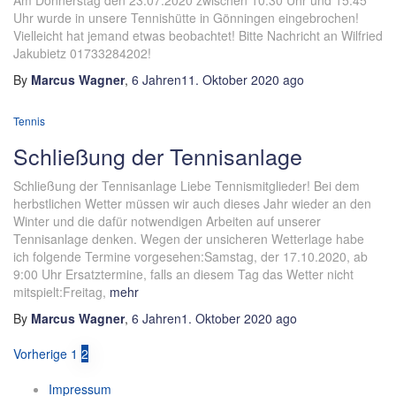
Am Donnerstag den 23.07.2020 zwischen 10:30 Uhr und 15:45
Uhr wurde in unsere Tennishütte in Gönningen eingebrochen!
Vielleicht hat jemand etwas beobachtet! Bitte Nachricht an Wilfried
Jakubietz 01733284202!
By
Marcus Wagner
,
6 Jahren
11. Oktober 2020
ago
Tennis
Schließung der Tennisanlage
Schließung der Tennisanlage Liebe Tennismitglieder! Bei dem
herbstlichen Wetter müssen wir auch dieses Jahr wieder an den
Winter und die dafür notwendigen Arbeiten auf unserer
Tennisanlage denken. Wegen der unsicheren Wetterlage habe
ich folgende Termine vorgesehen:Samstag, der 17.10.2020, ab
9:00 Uhr Ersatztermine, falls an diesem Tag das Wetter nicht
mitspielt:Freitag,
mehr
By
Marcus Wagner
,
6 Jahren
1. Oktober 2020
ago
Seitennummerierung
Vorherige
1
2
der
Impressum