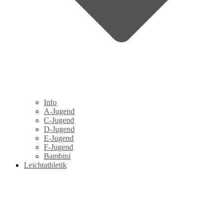
Info
A-Jugend
C-Jugend
D-Jugend
E-Jugend
F-Jugend
Bambini
Leichtathletik