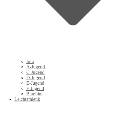
Info
A-Jugend
C-Jugend
D-Jugend
E-Jugend
F-Jugend
Bambini
Leichtathletik