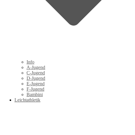
Info
A-Jugend
C-Jugend
D-Jugend
E-Jugend
F-Jugend
Bambini
Leichtathletik