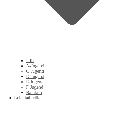
Info
A-Jugend
C-Jugend
D-Jugend
E-Jugend
F-Jugend
Bambini
Leichtathletik