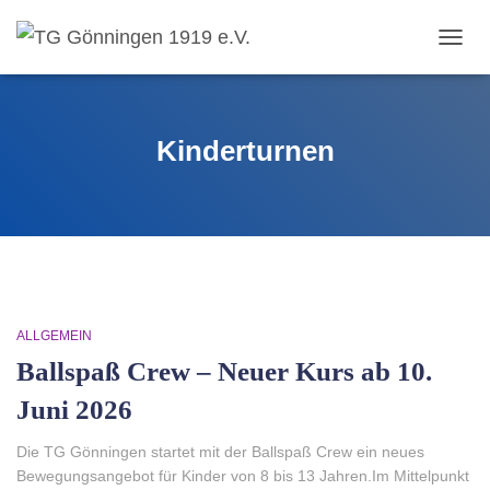
TOGG
NAVIG
Kinderturnen
ALLGEMEIN
Ballspaß Crew – Neuer Kurs ab 10.
Juni 2026
Die TG Gönningen startet mit der Ballspaß Crew ein neues
Bewegungsangebot für Kinder von 8 bis 13 Jahren.Im Mittelpunkt