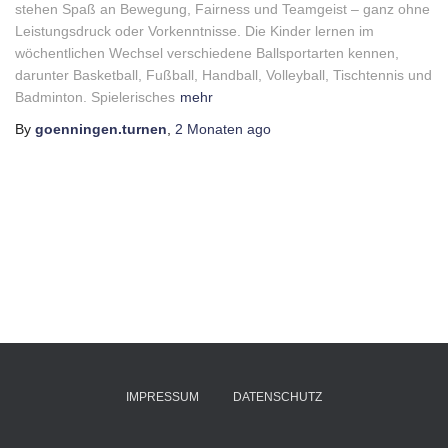
stehen Spaß an Bewegung, Fairness und Teamgeist – ganz ohne
Leistungsdruck oder Vorkenntnisse. Die Kinder lernen im
wöchentlichen Wechsel verschiedene Ballsportarten kennen,
darunter Basketball, Fußball, Handball, Volleyball, Tischtennis und
Badminton. Spielerisches
mehr
By
goenningen.turnen
,
2 Monaten
ago
IMPRESSUM
DATENSCHUTZ