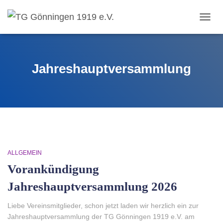
TOGG
NAVIG
Jahreshauptversammlung
ALLGEMEIN
Vorankündigung
Jahreshauptversammlung 2026
Liebe Vereinsmitglieder, schon jetzt laden wir herzlich ein zur
Jahreshauptversammlung der TG Gönningen 1919 e.V. am