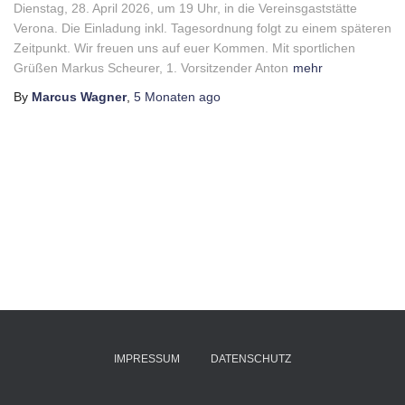
Dienstag, 28. April 2026, um 19 Uhr, in die Vereinsgaststätte
Verona. Die Einladung inkl. Tagesordnung folgt zu einem späteren
Zeitpunkt. Wir freuen uns auf euer Kommen. Mit sportlichen
Grüßen Markus Scheurer, 1. Vorsitzender Anton
mehr
By
Marcus Wagner
,
5 Monaten
ago
IMPRESSUM
DATENSCHUTZ