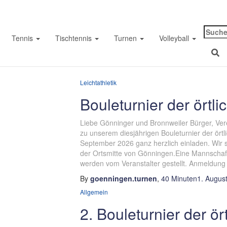
Suche
Bouleturnier
Tennis
Tischtennis
Turnen
Volleyball
nach:
Leichtathletik
Bouleturnier der örtl
Liebe Gönninger und Bronnweiler Bürger, Ve
zu unserem diesjährigen Bouleturnier der ört
September 2026 ganz herzlich einladen. Wir s
der Ortsmitte von Gönningen.Eine Mannschaft
werden vom Veranstalter gestellt. Anmeldung 
By
goenningen.turnen
,
40 Minuten
1. Augus
Allgemein
2. Bouleturnier der ör