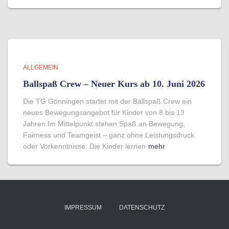
ALLGEMEIN
Ballspaß Crew – Neuer Kurs ab 10. Juni 2026
Die TG Gönningen startet mit der Ballspaß Crew ein
neues Bewegungsangebot für Kinder von 8 bis 13
Jahren.Im Mittelpunkt stehen Spaß an Bewegung,
Fairness und Teamgeist – ganz ohne Leistungsdruck
oder Vorkenntnisse. Die Kinder lernen
mehr
IMPRESSUM
DATENSCHUTZ