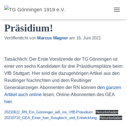
Markus Scheurer ins VfB-
T
O
Präsidium!
G
G
L
Veröffentlicht von
Marcus Wagner
am
16. Juni 2021
E
N
A
V
Tatsächlich: Der Erste Vorsitzende der TG Gönningen ist
I
einer von sechs Kandidaten für drei Präsidiumsplätze beim
G
VfB Stuttgart. Hier sind die dazugehörigen Artikel aus den
A
T
Reutlinger Nachrichten und dem Reutlinger
I
Generalanzeiger. Abonnenten der RN können
den ganzen
O
Artikel auch online
lesen, Online-Abonnenten des GEA
N
hier
.
20210611_RN_Ein_Gönninger_will_ins_VfB-Präsidium
Herunterladen
20210710_GEA_Einer_fuer_Ausgleich_und_Entwicklung
Herunterladen