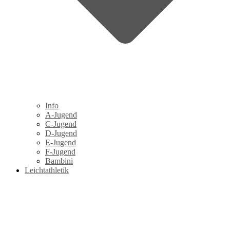
Info
A-Jugend
C-Jugend
D-Jugend
E-Jugend
F-Jugend
Bambini
Leichtathletik