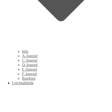
Info
A-Jugend
C-Jugend
D-Jugend
E-Jugend
F-Jugend
Bambini
Leichtathletik