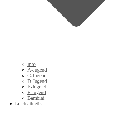
Info
A-Jugend
C-Jugend
D-Jugend
E-Jugend
F-Jugend
Bambini
Leichtathletik