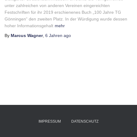
unter zahlreichen von anderen Vereinen eingereichten
Festschriften für ihr 2019 erschienenes Buch „100 Jahre TG
Gönningen“ den zweiten Platz. In der Würdigung wurde dessen
hoher Informationsgehalt
mehr
By
Marcus Wagner
,
6 Jahren
ago
IMPRESSUM
DATENSCHUTZ