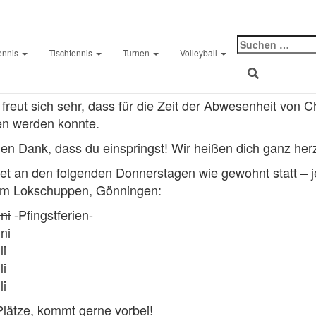
Suche
ennis
Tischtennis
Turnen
Volleyball
nach:
am
13. Juni 2025
Marcus Wagner
reut sich sehr, dass für die Zeit der Abwesenheit von Ch
en werden konnte.
len Dank, dass du einspringst! Wir heißen dich ganz her
et an den folgenden Donnerstagen wie gewohnt statt – j
 im Lokschuppen, Gönningen:
ni
-Pfingstferien-
ni
li
li
li
 Plätze, kommt gerne vorbei!