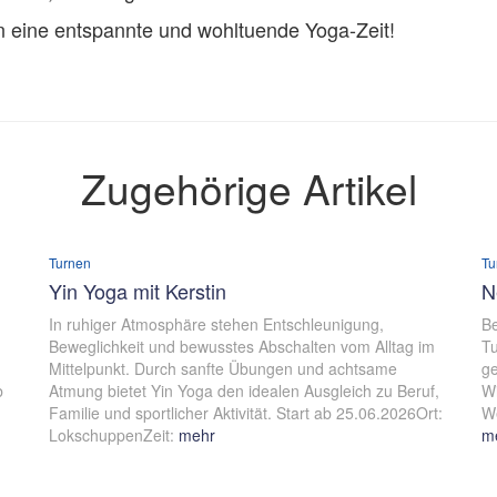
n eine entspannte und wohltuende Yoga-Zeit!
Zugehörige Artikel
Turnen
Tu
Yin Yoga mit Kerstin
N
In ruhiger Atmosphäre stehen Entschleunigung,
Be
Beweglichkeit und bewusstes Abschalten vom Alltag im
Tu
Mittelpunkt. Durch sanfte Übungen und achtsame
ge
b
Atmung bietet Yin Yoga den idealen Ausgleich zu Beruf,
Wi
Familie und sportlicher Aktivität. Start ab 25.06.2026Ort:
We
LokschuppenZeit:
mehr
m