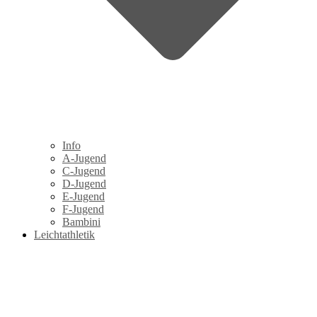
Info
A-Jugend
C-Jugend
D-Jugend
E-Jugend
F-Jugend
Bambini
Leichtathletik