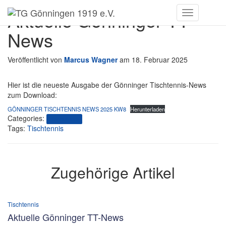
Aktuelle Gönninger TT-
Toggle
Navigation
News
Veröffentlicht von
Marcus Wagner
am
18. Februar 2025
Hier ist die neueste Ausgabe der Gönninger Tischtennis-News
zum Download:
GÖNNINGER TISCHTENNIS NEWS 2025 KW8
Herunterladen
Categories:
Tischtennis
Tags:
Tischtennis
Zugehörige Artikel
Tischtennis
Aktuelle Gönninger TT-News