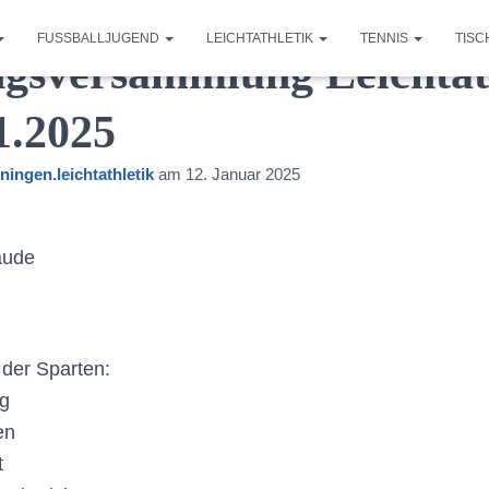
FUSSBALLJUGEND
LEICHTATHLETIK
TENNIS
TISC
ngsversammlung Leichtat
1.2025
ningen.leichtathletik
am
12. Januar 2025
äude
 der Sparten:
ng
en
​