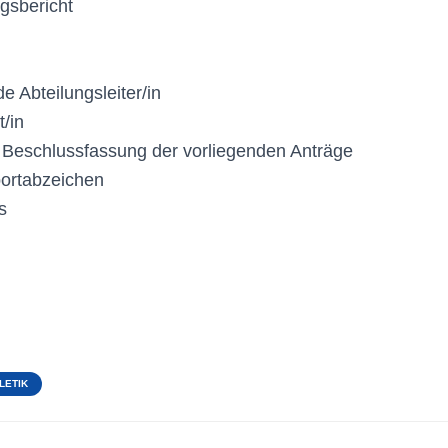
gsbericht
nde Abteilungsleiter/in
/in​
 Beschlussfassung der vorliegenden Anträge
portabzeichen
s
​
LETIK