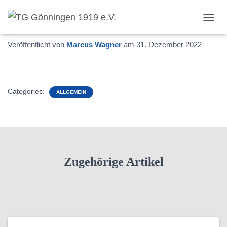
Gutes neues Jahr!
T
O
Veröffentlicht von
Marcus Wagner
am
31. Dezember 2022
G
G
L
E
N
Categories:
A
ALLGEMEIN
V
I
G
A
T
I
Zugehörige Artikel
O
N