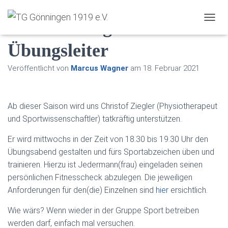
Christof Ziegler ist neuer
T
O
Übungsleiter
G
G
L
Veröffentlicht von
Marcus Wagner
am
18. Februar 2021
E
N
A
V
Ab dieser Saison wird uns Christof Ziegler (Physiotherapeut
I
und Sportwissenschaftler) tatkräftig unterstützen.
G
A
Er wird mittwochs in der Zeit von 18.30 bis 19.30 Uhr den
T
Übungsabend gestalten und fürs Sportabzeichen üben und
I
O
trainieren. Hierzu ist Jedermann(frau) eingeladen seinen
N
persönlichen Fitnesscheck abzulegen. Die jeweiligen
Anforderungen für den(die) Einzelnen sind
hier
ersichtlich.
Wie wärs? Wenn wieder in der Gruppe Sport betreiben
werden darf, einfach mal versuchen.