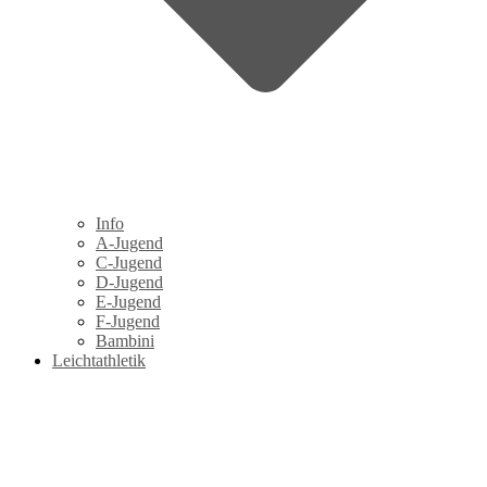
Info
A-Jugend
C-Jugend
D-Jugend
E-Jugend
F-Jugend
Bambini
Leichtathletik