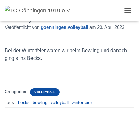
Volleyball Winterfeier
T
O
Veröffentlicht von
goenningen.volleyball
am
20. April 2023
G
G
L
E
Bei der Winterfeier waren wir beim Bowling und danach
N
A
ging’s ins Becks.
V
I
G
A
T
Categories:
I
VOLLEYBALL
O
Tags:
becks
bowling
volleyball
winterfeier
N